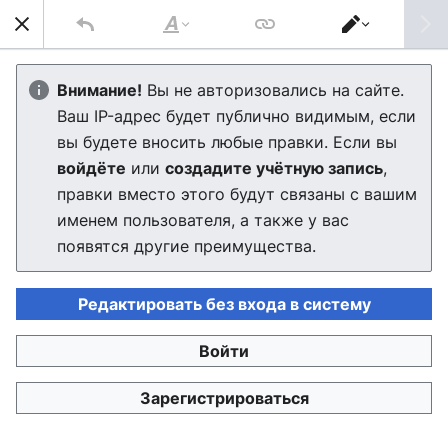
Най
Стиль
Переключить
текста
редактор
Морской бульвар (станция
Внимание!
Вы не авторизовались на сайте.
Ваш IP-адрес будет публично видимым, если
метро)
вы будете вносить любые правки. Если вы
войдёте
или
создадите учётную запись
,
правки вместо этого будут связаны с вашим
Язык
Скачать PDF
Следить
Пра
именем пользователя, а также у вас
появятся другие преимущества.
«Морской бульвар»
— станция
Невско-Заводской
линии
Муроморского метрополитена
, по проекту
Редактировать без входа в систему
располагается между станциями «
Ауктува
» и
«
Народная
». Находится на территории
Войти
Приморского района
города.
Зарегистрироваться
Конструкция
«Морской бульвар»
станции —
«Morskoy Bulvar»