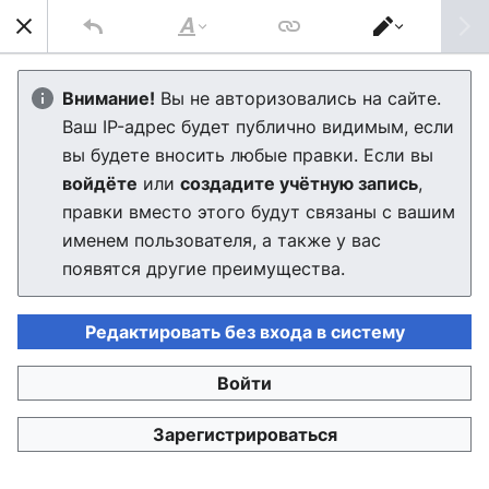
Най
Стиль
Переключить
текста
редактор
Муроморский автобус
Внимание!
Вы не авторизовались на сайте.
Ваш IP-адрес будет публично видимым, если
Редактор скоро загрузится. Если через несколько
вы будете вносить любые правки. Если вы
секунд вы будете по-прежнему видеть это
войдёте
или
создадите учётную запись
,
сообщение, пожалуйста,
обновите страницу
.
правки вместо этого будут связаны с вашим
именем пользователя, а также у вас
появятся другие преимущества.
Редактировать без входа в систему
Войти
Политика конфиденциальности
Настольная версия
Зарегистрироваться