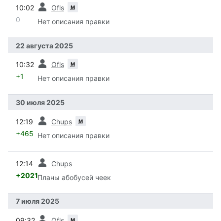
пред.
м
10:02
Ofls
0
Нет описания правки
22 августа 2025
пред.
м
10:32
Ofls
+1
Нет описания правки
30 июля 2025
пред.
м
12:19
Chups
+465
Нет описания правки
пред.
12:14
Chups
+2021
Планы абобусей чеек
7 июля 2025
пред.
м
09:32
Ofls