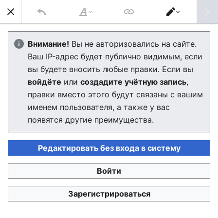
Най
Стиль
Переключить
текста
редактор
Муроморский трамвай
Внимание!
Вы не авторизовались на сайте.
Ваш IP-адрес будет публично видимым, если
Редактор скоро загрузится. Если через несколько
вы будете вносить любые правки. Если вы
секунд вы будете по-прежнему видеть это
войдёте
или
создадите учётную запись
,
сообщение, пожалуйста,
обновите страницу
.
правки вместо этого будут связаны с вашим
именем пользователя, а также у вас
появятся другие преимущества.
Редактировать без входа в систему
Войти
Политика конфиденциальности
Настольная версия
Зарегистрироваться