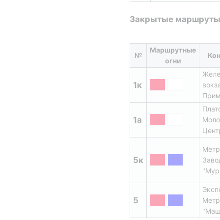
Закрытые маршрут
Маршрутные 
№
Кон
огни
Желе
1к
вокза
Прим
Плат
1a
Моло
Цент
Метр
5к
Завод
"Мур
Эксп
5
Метр
"Маш