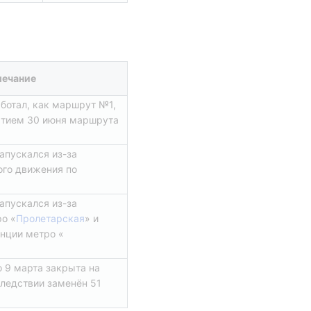
ечание
ботал, как маршрут №1, 
ытием 30 июня маршрута 
пускался из-за 
го движения по 
пускался из-за 
о «
Пролетарская
» и 
анции метро «
 9 марта закрыта на 
следствии заменён 51 