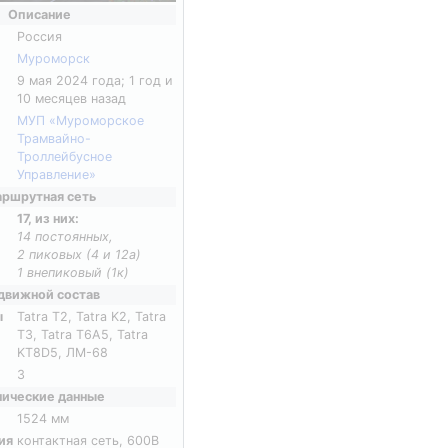
Описание
Россия
Муроморск
9 мая 2024 года; 1 год и
10 месяцев назад
МУП «Муроморское
Трамвайно-
Троллейбусное
Управление»
ршрутная сеть
17, из них:
14 постоянных,
2 пиковых (4 и 12а)
1 внепиковый (1к)
движной состав
ы
Tatra T2, Tatra K2, Tatra
T3, Tatra T6A5, Tatra
KT8D5, ЛМ-68
3
нические данные
1524 мм
ия
контактная сеть, 600В