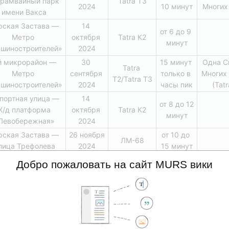
рамвайный парк 
Tatra T3
2024
10 минут
Многих
имени Вакса
ская Застава — 
14 
от 6 до 9 
Метро 
октября 
Tatra К2
минут
шиностроителей»
2024
й микрорайон — 
30 
15 минут 
Одна С
Tatra 
Метро 
сентября 
только в 
Многих 
T2/Tatra T3
шиностроителей»
2024
часы пик
(Tatr
портная улица — 
14 
от 8 до 12 
/д платформа 
октября 
Tatra К2
минут
Левобережная»
2024
ская Застава — 
26 ноября 
от 10 до 
ЛМ-68
лица Трефолева
2024
15 минут
17 
Добро пожаловать на сайт MURS вики
й микрорайон — 
Tatra 
от 6 до 
декабря 
орская Застава
KT8D5
10 минут
2024
оморская ТЭЦ — 
от 8 до 
лица Трефолева
10 минут
Tatra T3
оморская ТЭЦ — 
от 9 до 
15 марта 