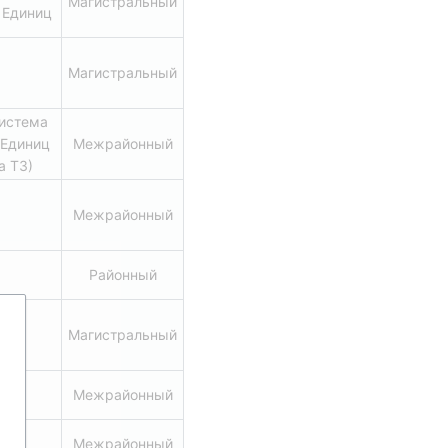
Магистральный
 Единиц
Магистральный
истема 
Единиц 
Межрайонный
a T3)
Межрайонный
Районный
Магистральный
Межрайонный
Межрайонный