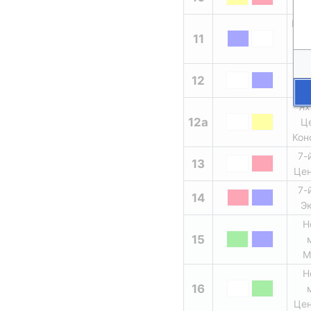
М
Мур
11
«Ма
Ях
12
У
Ях
12а
Ц
Кон
7-
13
Цен
7-
14
Э
Н
15
М
Н
16
Цен