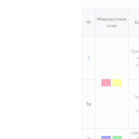
Маршрутные 
№
К
огни
При
1
Ж
«
Пя
1к
«
Цен