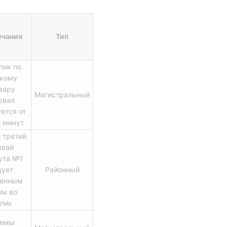
чания
Тип
пик по 
кому 
вару 
Магистральный
рвал 
ется от 
2 минут
третий 
вай 
та №1 
ует 
Районный
енным 
м во 
пик
емы 