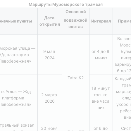
Маршруты Муроморского трамвая
Основной
Дата 
подвижной 
онечные пункты
Интервал
Приме
открытия
состав
Во вне
Морс
морская улица — 
9 мая 
от 4 до 8 
Буль
/д платформа 
2024
минут
инте
Левобережная»
варьиру
6 до 1
Tatra К2
Каждый 
трам
18 минут 
ть Углов — Ж/д 
маршру
2 марта 
только 
платформа 
след
2026
вне часа 
Левобережная»
укороч
пик
рейсо
вне
тральный вокзал 
30 июня 
от 6 до 
Сист