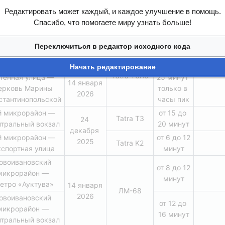
орская Застава
13 минут
2025
Редактировать может каждый, и каждое улучшение в помощь.
оморская ТЭЦ — 
от 11 до 
Спасибо, что помогаете миру узнать больше!
Метро 
Tatra T2
15 минут
шиностроителей»
Переключиться в редактор исходного кода
тенная улица — 
1 мая 
от 9 до 
лица Трефолева
2025
13 минут
Начать редактирование
Tatra T6A5
тенная улица — 
25 минут 
14 января 
ерковь Марины 
только в 
2026
стантинопольской
часы пик
й микрорайон — 
от 15 до 
Tatra T3
24 
тральный вокзал
20 минут
декабря 
й микрорайон — 
от 6 до 12 
2025
Tatra K2
кспортная улица
минут
овоивановский 
от 8 до 12 
микрорайон — 
минут
етро «Ауктува»
14 января 
ЛМ-68
2026
овоивановский 
от 12 до 
микрорайон — 
16 минут
тральный вокзал