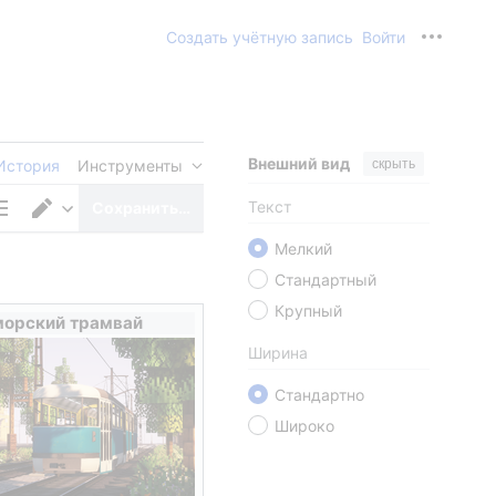
Создать учётную запись
Войти
Персона
Внешний вид
скрыть
История
Инструменты
Текст
Сохранить…
раметры
Переключить
Мелкий
раницы
редактор
Стандартный
Крупный
орский трамвай
Ширина
Стандартно
Широко