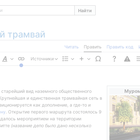
Найти
й трамвай
Читать
Править
Править код
Источники
Стиль
Структура
Вставить
Па
текста
ст
Муром
 старейший вид наземного общественного 
. Крупнейшая и единственная трамвайная сеть в 
озиционируется как дополнение, а где-то и 
ену
. Открытие первого маршрута состоялось 9 
далось мероприятием на территории 
итте 
(название депо было дано несколько 