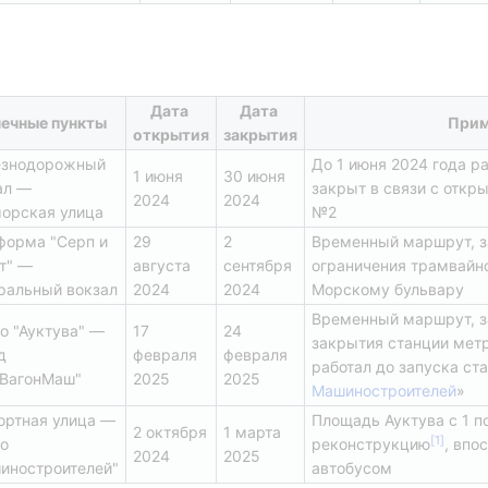
ы
Дата 
Дата 
ечные пункты
Прим
открытия
закрытия
знодорожный 
До 1 июня 2024 года ра
1 июня 
30 июня 
л — 
закрыт в связи с откр
2024
2024
орская улица
№2
форма "Серп и 
29 
2 
Временный маршрут, за
т" — 
августа 
сентября 
ограничения трамвайно
ральный вокзал
2024
2024
Морскому бульвару
Временный маршрут, за
о "Ауктува" — 
17 
24 
закрытия станции метр
 
февраля 
февраля 
работал до запуска ст
ВагонМаш"
2025
2025
Машиностроителей
»
ортная улица — 
Площадь Ауктува с 1 по
2 октября 
1 марта 
[
1
]
о 
реконструкцию
, впо
2024
2025
иностроителей"
автобусом