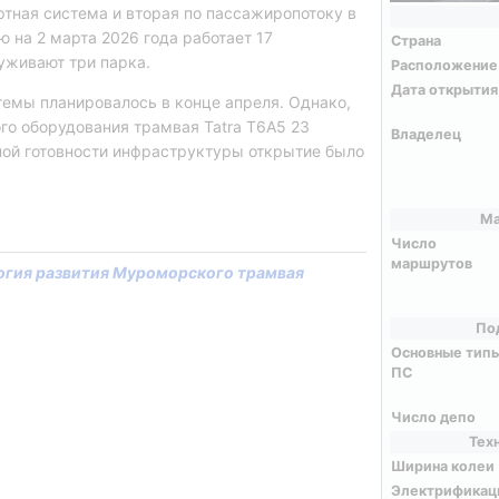
тная система и вторая по пассажиропотоку в 
ю на 2 марта 2026 года работает 17 
Страна
уживают три парка.
Расположение
Дата открытия
емы планировалось в конце апреля. Однако, 
го оборудования трамвая Tatra T6A5 23 
Владелец
ной готовности инфраструктуры открытие было 
Ма
Число
маршрутов
огия развития Муроморского трамвая
По
Основные тип
ПС
Число депо
Тех
Ширина колеи
Электрификац