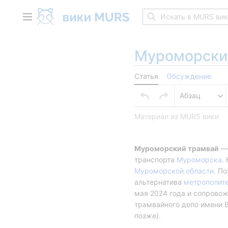
Перейти
к
Главное меню
содержанию
Муроморски
Статья
Обсуждение
Абзац
Материал из MURS вики
Вставить абзац
Муроморский трамвай
 —
транспорта 
Муроморска
Муроморской области
. П
альтернатива 
метрополит
мая 2024 года и сопровож
трамвайного депо имени В
позже)
.