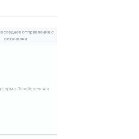
последнее отправление с 
остановки
атформа Левобережная