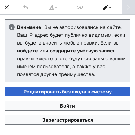
Най
Стиль
Переключить
текста
редактор
Общественный транспорт
Внимание!
Вы не авторизовались на сайте.
Ваш IP-адрес будет публично видимым, если
Муроморска
вы будете вносить любые правки. Если вы
войдёте
или
создадите учётную запись
,
Редактор скоро загрузится. Если через несколько
правки вместо этого будут связаны с вашим
секунд вы будете по-прежнему видеть это
именем пользователя, а также у вас
сообщение, пожалуйста,
обновите страницу
.
появятся другие преимущества.
Редактировать без входа в систему
Войти
Зарегистрироваться
Политика конфиденциальности
Настольная версия