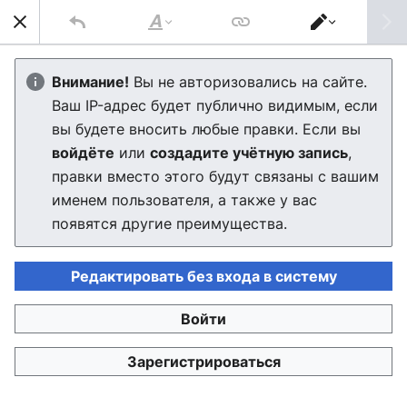
Най
Стиль
Переключить
текста
редактор
Общественный транспорт
Внимание!
Вы не авторизовались на сайте.
Ваш IP-адрес будет публично видимым, если
Муроморска
вы будете вносить любые правки. Если вы
войдёте
или
создадите учётную запись
,
правки вместо этого будут связаны с вашим
Язык
Скачать PDF
Следить
Пра
именем пользователя, а также у вас
Муроморск
— крупный транспортный узел северо-
появятся другие преимущества.
запада России и крупнейший в Муроморской
области. В городе сходится ряд важных
Редактировать без входа в систему
железнодорожных и автомобильных магистралей,
планируется постройка пассажирского морского
Войти
порта и аэропорта в будущем.
Зарегистрироваться
Транспортную инфраструктуру города можно
охарактеризовать как умеренно-загруженную,