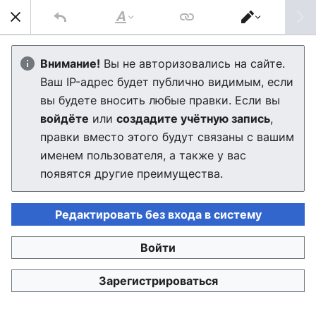
Най
Стиль
Переключить
текста
редактор
Общественный транспорт
Внимание!
Вы не авторизовались на сайте.
Ваш IP-адрес будет публично видимым, если
Муроморска
вы будете вносить любые правки. Если вы
войдёте
или
создадите учётную запись
,
правки вместо этого будут связаны с вашим
Язык
Скачать PDF
Следить
Пра
именем пользователя, а также у вас
Муроморск
— крупный транспортный узел северо-
появятся другие преимущества.
запада России и крупнейший в Муроморской
области. В городе сходится ряд важных
Редактировать без входа в систему
железнодорожных и автомобильных магистралей,
планируется постройка пассажирского морского
Войти
порта и аэропорта в будущем.
Зарегистрироваться
Транспортную инфраструктуру города можно
охарактеризовать как умеренно-загруженную,