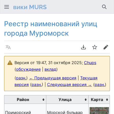
Най
Реестр наименований улиц
города Муроморск
Язык
Скачать PDF
Следить
Пра
Версия от 19:47, 31 октября 2025;
Chups
(
обсуждение
|
вклад
)
(
разн.
)
← Предыдущая версия
|
Текущая
версия
(
разн.
) |
Следующая версия →
(
разн.
)
Район
Улица
Карта
Приморский
Морской бульвар