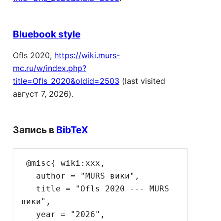
Bluebook style
Ofls 2020,
https://wiki.murs-
mc.ru/w/index.php?
title=Ofls_2020&oldid=2503
(last visited
август 7, 2026).
Запись в
BibTeX
 @misc{ wiki:xxx,

   author = "MURS вики",

   title = "Ofls 2020 --- MURS 
вики",

   year = "2026",
