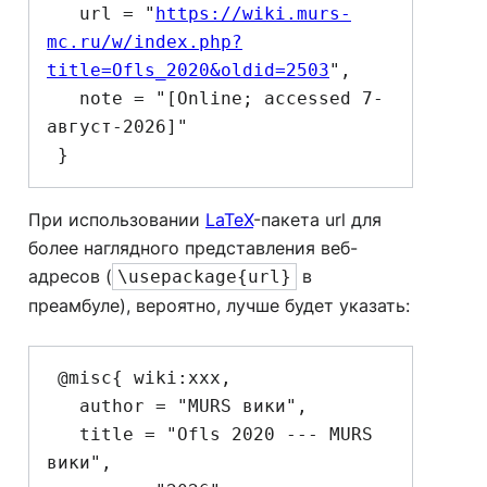
   url = "
https://wiki.murs-
mc.ru/w/index.php?
title=Ofls_2020&oldid=2503
",

   note = "[Online; accessed 7-
август-2026]"

При использовании
LaTeX
-пакета url для
более наглядного представления веб-
адресов (
в
\usepackage{url}
преамбуле), вероятно, лучше будет указать:
 @misc{ wiki:xxx,

   author = "MURS вики",

   title = "Ofls 2020 --- MURS 
вики",
