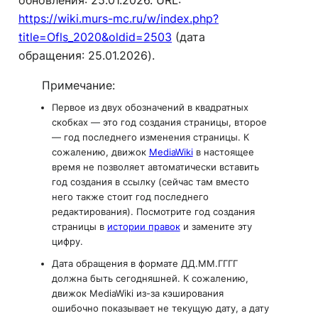
обновления: 25.01.2026. URL:
https://wiki.murs-mc.ru/w/index.php?
title=Ofls_2020&oldid=2503
(дата
обращения: 25.01.2026).
Примечание:
Первое из двух обозначений в квадратных
скобках — это год
создания
страницы, второе
— год
последнего изменения
страницы. К
сожалению, движок
MediaWiki
в настоящее
время не позволяет автоматически вставить
год
создания
в ссылку (сейчас там вместо
него также стоит год последнего
редактирования). Посмотрите год создания
страницы в
истории правок
и замените эту
цифру.
Дата обращения
в формате ДД.ММ.ГГГГ
должна быть сегодняшней. К сожалению,
движок MediaWiki из-за кэширования
ошибочно показывает не текущую дату, а дату