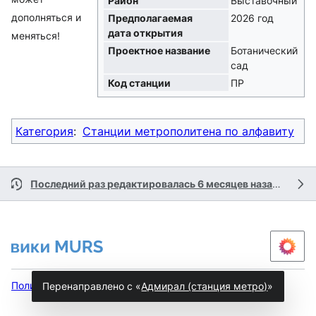
Район
Выставочный
дополняться и
Предполагаемая
2026 год
дата открытия
меняться!
Проектное название
Ботанический
сад
Код станции
ПР
Категория
:
Станции метрополитена по алфавиту
Последний раз редактировалась 6 месяцев назад
участ
Политика конфиденциальности
Настольная версия
Перенаправлено с «
Адмирал (станция метро)
»