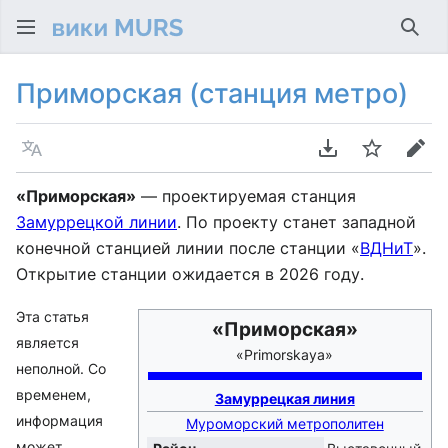
Най
Приморская (станция метро)
Язык
Скачать PDF
Следить
Пра
«Приморская»
— проектируемая станция
Замуррецкой линии
. По проекту станет западной
конечной станцией линии после станции «
ВДНиТ
».
Открытие станции ожидается в 2026 году.
Эта статья
«Приморская»
является
«Primorskaya»
неполной. Со
временем,
Замуррецкая линия
информация
Муроморский метрополитен
может