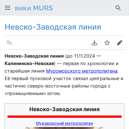
Най
Невско-Заводская линия
Язык
Скачать PDF
Следить
Пра
Невско-Заводская линия
(до 11.11.2024 —
Калининско-Невская
)
— первая по хронологии и
старейшая линия
Муроморского метрополитена
.
Её первый пусковой участок связал центральные и
частично северо-восточные районы города с
«промышленным» югом.
Невско-Заводская линия
Муроморский метрополитен