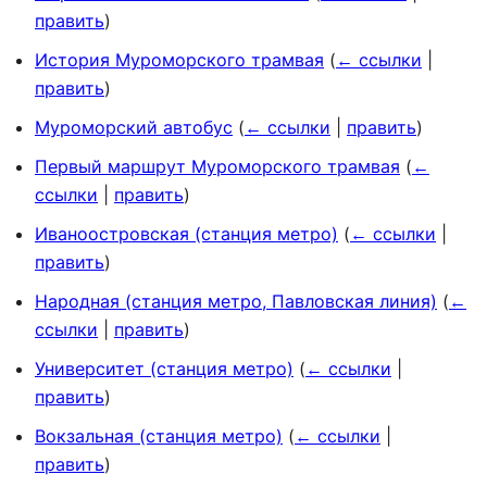
править
)
История Муроморского трамвая
(
← ссылки
|
править
)
Муроморский автобус
(
← ссылки
|
править
)
Первый маршрут Муроморского трамвая
(
←
ссылки
|
править
)
Иваноостровская (станция метро)
(
← ссылки
|
править
)
Народная (станция метро, Павловская линия)
(
←
ссылки
|
править
)
Университет (станция метро)
(
← ссылки
|
править
)
Вокзальная (станция метро)
(
← ссылки
|
править
)