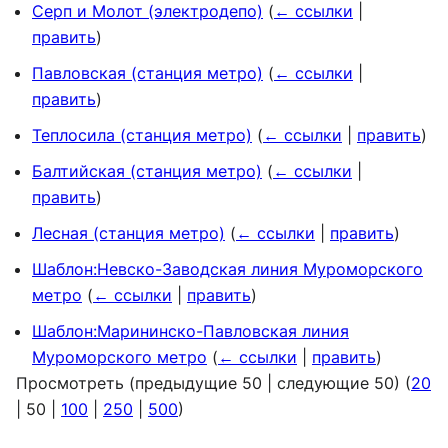
Серп и Молот (электродепо)
(
← ссылки
|
править
)
Павловская (станция метро)
(
← ссылки
|
править
)
Теплосила (станция метро)
(
← ссылки
|
править
)
Балтийская (станция метро)
(
← ссылки
|
править
)
Лесная (станция метро)
(
← ссылки
|
править
)
Шаблон:Невско-Заводская линия Муроморского
метро
(
← ссылки
|
править
)
Шаблон:Марининско-Павловская линия
Муроморского метро
(
← ссылки
|
править
)
Просмотреть (
предыдущие 50
|
следующие 50
) (
20
|
50
|
100
|
250
|
500
)