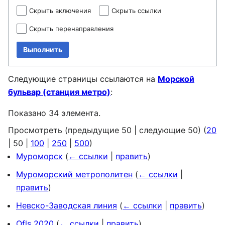
Скрыть включения
Скрыть ссылки
Скрыть перенаправления
Выполнить
Следующие страницы ссылаются на
Морской
бульвар (станция метро)
:
Показано 34 элемента.
Просмотреть (
предыдущие 50
|
следующие 50
) (
20
|
50
|
100
|
250
|
500
)
Муроморск
(
← ссылки
|
править
)
Муроморский метрополитен
(
← ссылки
|
править
)
Невско-Заводская линия
(
← ссылки
|
править
)
Ofls 2020
(
← ссылки
|
править
)