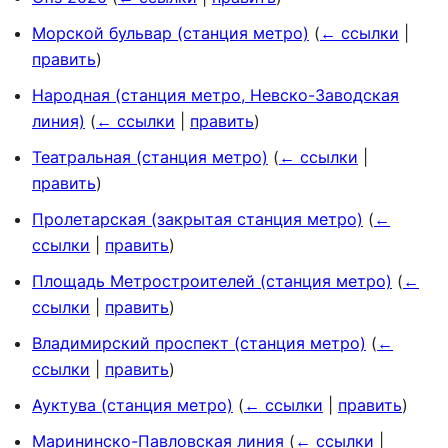
Морской бульвар (станция метро)
(
← ссылки
|
править
)
Народная (станция метро, Невско-Заводская
линия)
(
← ссылки
|
править
)
Театральная (станция метро)
(
← ссылки
|
править
)
Пролетарская (закрытая станция метро)
(
←
ссылки
|
править
)
Площадь Метростроителей (станция метро)
(
←
ссылки
|
править
)
Владимирский проспект (станция метро)
(
←
ссылки
|
править
)
Ауктува (станция метро)
(
← ссылки
|
править
)
Марининско-Павловская линия
(
← ссылки
|