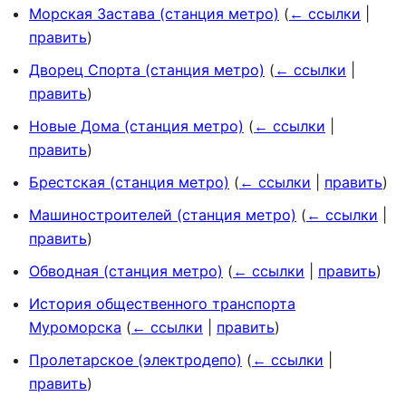
Морская Застава (станция метро)
(
← ссылки
|
править
)
Дворец Спорта (станция метро)
(
← ссылки
|
править
)
Новые Дома (станция метро)
(
← ссылки
|
править
)
Брестская (станция метро)
(
← ссылки
|
править
)
Машиностроителей (станция метро)
(
← ссылки
|
править
)
Обводная (станция метро)
(
← ссылки
|
править
)
История общественного транспорта
Муроморска
(
← ссылки
|
править
)
Пролетарское (электродепо)
(
← ссылки
|
править
)